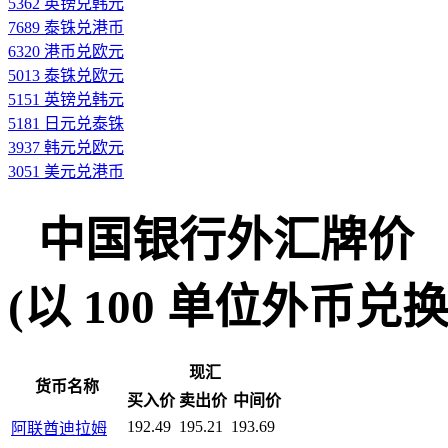
5362 英镑兑韩元
7689 泰铢兑港币
6320 港币兑欧元
5013 泰铢兑欧元
5151 英镑兑韩元
5181 日元兑泰铢
3937 韩元兑欧元
3051 美元兑港币
中国银行外汇牌价
(以 100 单位外币兑换人民
现汇
货币名称
买入价
卖出价
中间价
192.49
195.21
193.69
阿联酋迪拉姆