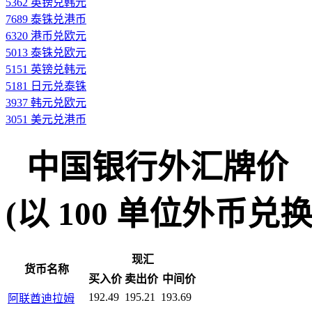
5362 英镑兑韩元
7689 泰铢兑港币
6320 港币兑欧元
5013 泰铢兑欧元
5151 英镑兑韩元
5181 日元兑泰铢
3937 韩元兑欧元
3051 美元兑港币
中国银行外汇牌价
(以 100 单位外币兑换人民
现汇
货币名称
买入价
卖出价
中间价
192.49
195.21
193.69
阿联酋迪拉姆